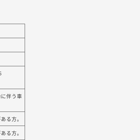
６
動に伴う車
がある方。
がある方。